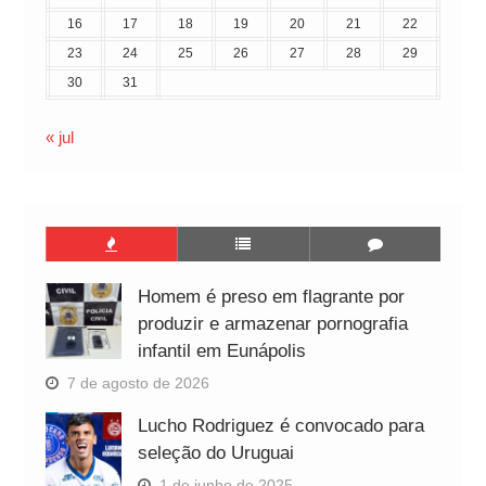
16
17
18
19
20
21
22
23
24
25
26
27
28
29
30
31
« jul
Homem é preso em flagrante por
produzir e armazenar pornografia
infantil em Eunápolis
7 de agosto de 2026
Lucho Rodriguez é convocado para
seleção do Uruguai
1 de junho de 2025