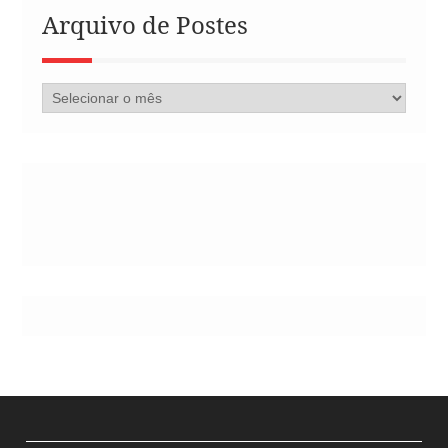
Arquivo de Postes
Arquivo
de
Postes