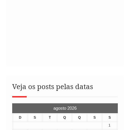
Veja os posts pelas datas
agosto 2026
D
S
T
Q
Q
S
S
1