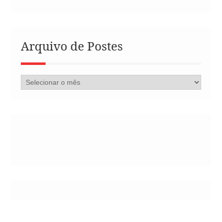
Arquivo de Postes
Arquivo
de
Postes