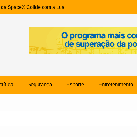
e da SpaceX Colide com a Lua
8 Metros, Afirma a Nasa
$ 130 Milhões por Volante
, mas Alvinegro Fixa Preço
residência, Cabo Daciolo Tem
verno do Amazonas Anunciada
ros em Frente a
airro da Mata Escura, em
olítica
Segurança
Esporte
Entretenimento
e B: Lateral revelado pelo
rço do Novorizontino de
o policial na Bahia prende 14
e ligada a ‘Zói de Gato’, do