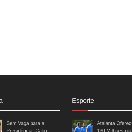
a
Esporte
Sem Vaga para a
Atalanta Ofere
Presidência, Cabo
130 Milhões por