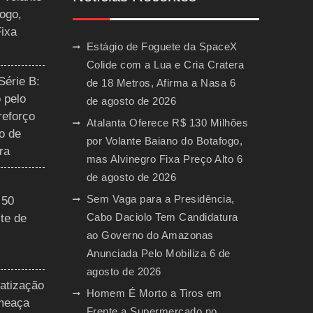
ogo,
Fixa
Estágio de Foguete da SpaceX
Colide com a Lua e Cria Cratera
Série B:
de 18 Metros, Afirma a Nasa
6
 pelo
de agosto de 2026
reforço
Atalanta Oferece R$ 130 Milhões
o de
por Volante Baiano do Botafogo,
ra
mas Alvinegro Fixa Preço Alto
6
de agosto de 2026
Sem Vaga para a Presidência,
 50
Cabo Daciolo Tem Candidatura
te de
ao Governo do Amazonas
Anunciada Pelo Mobiliza
6 de
agosto de 2026
vatização
Homem É Morto a Tiros em
ameaça
Frente a Supermercado no