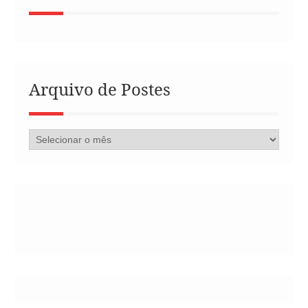
Arquivo de Postes
Arquivo
de
Postes