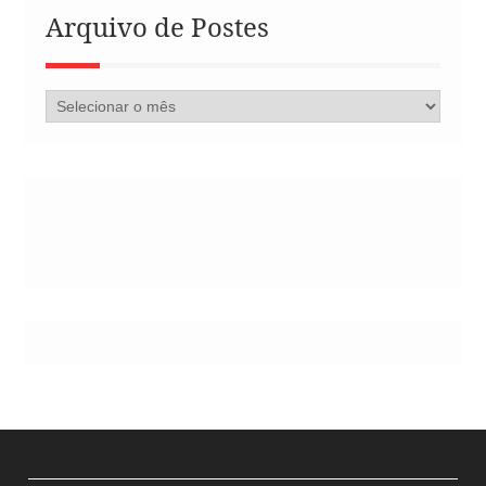
Arquivo de Postes
Arquivo
de
Postes