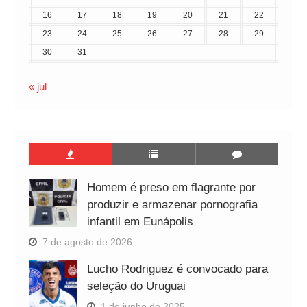
16
17
18
19
20
21
22
23
24
25
26
27
28
29
30
31
« jul
Homem é preso em flagrante por
produzir e armazenar pornografia
infantil em Eunápolis
7 de agosto de 2026
Lucho Rodriguez é convocado para
seleção do Uruguai
1 de junho de 2025