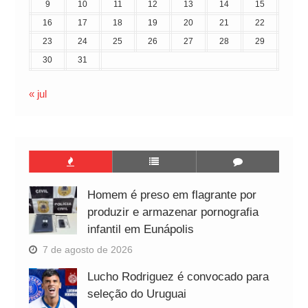
9
10
11
12
13
14
15
16
17
18
19
20
21
22
23
24
25
26
27
28
29
30
31
« jul
Homem é preso em flagrante por
produzir e armazenar pornografia
infantil em Eunápolis
7 de agosto de 2026
Lucho Rodriguez é convocado para
seleção do Uruguai