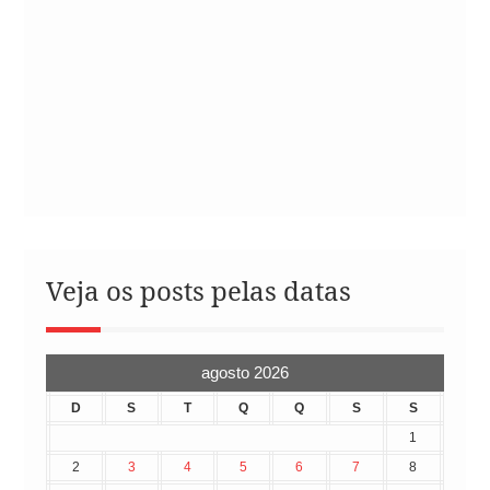
Veja os posts pelas datas
agosto 2026
D
S
T
Q
Q
S
S
1
2
3
4
5
6
7
8