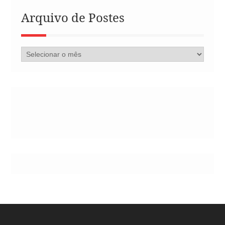
Arquivo de Postes
Arquivo
de
Postes