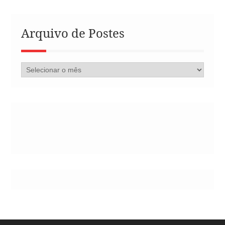
Arquivo de Postes
Arquivo
de
Postes