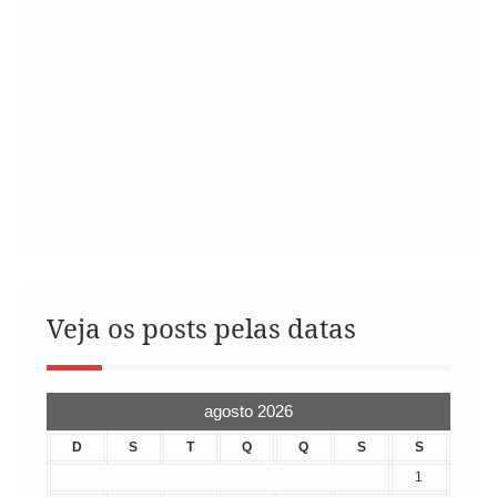
Veja os posts pelas datas
agosto 2026
D
S
T
Q
Q
S
S
1