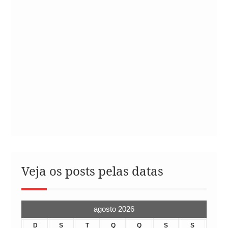
Veja os posts pelas datas
agosto 2026
D
S
T
Q
Q
S
S