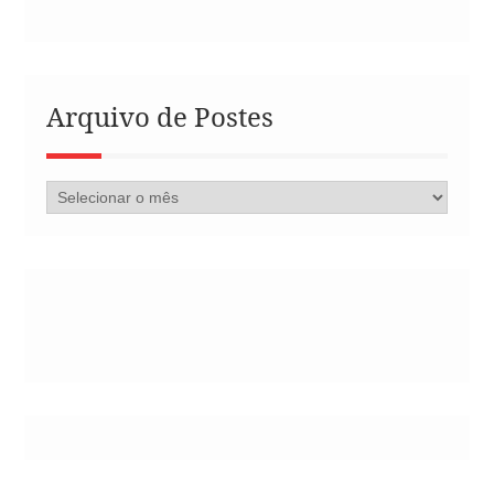
Arquivo de Postes
Arquivo
de
Postes