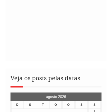
Veja os posts pelas datas
agosto 2026
D
S
T
Q
Q
S
S
1