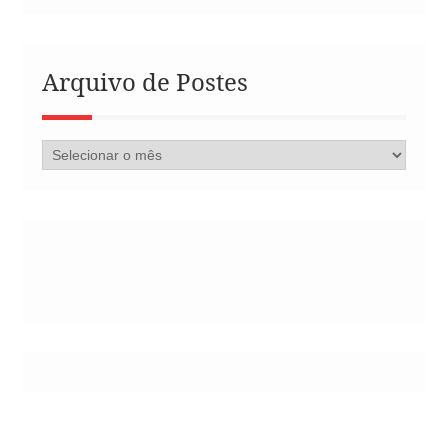
Arquivo de Postes
Arquivo
de
Postes