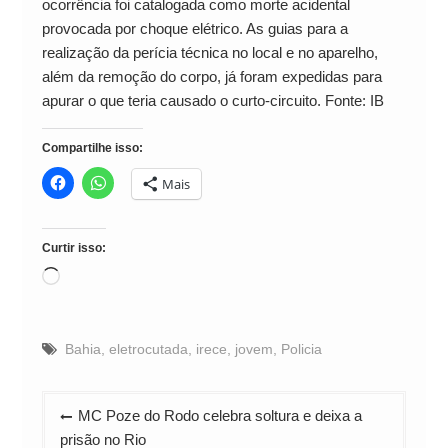
ocorrência foi catalogada como morte acidental
provocada por choque elétrico. As guias para a
realização da perícia técnica no local e no aparelho,
além da remoção do corpo, já foram expedidas para
apurar o que teria causado o curto-circuito. Fonte: IB
Compartilhe isso:
Mais
Curtir isso:
Carregando...
Bahia
,
eletrocutada
,
irece
,
jovem
,
Policia
Navegação
MC Poze do Rodo celebra soltura e deixa a
de
prisão no Rio