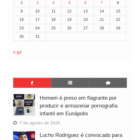
2
3
4
5
6
7
8
9
10
11
12
13
14
15
16
17
18
19
20
21
22
23
24
25
26
27
28
29
30
31
« jul
Homem é preso em flagrante por
produzir e armazenar pornografia
infantil em Eunápolis
7 de agosto de 2026
Lucho Rodriguez é convocado para