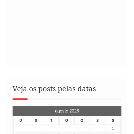
Veja os posts pelas datas
agosto 2026
D
S
T
Q
Q
S
S
1