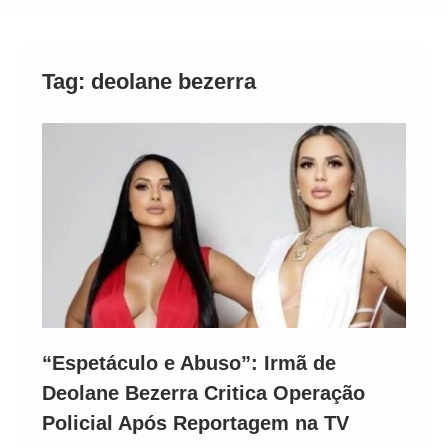
Operação Ágio: Ação policial na Bahia prende 14
suspeitos e mira rede ligada a ‘Zói de Gato’, do
Comando Vermelho
Tag:
deolane bezerra
“Espetáculo e Abuso”: Irmã de
Deolane Bezerra Critica Operação
Policial Após Reportagem na TV