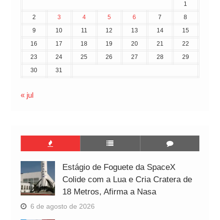
1
2
3
4
5
6
7
8
9
10
11
12
13
14
15
16
17
18
19
20
21
22
23
24
25
26
27
28
29
30
31
« jul
Estágio de Foguete da SpaceX
Colide com a Lua e Cria Cratera de
18 Metros, Afirma a Nasa
6 de agosto de 2026