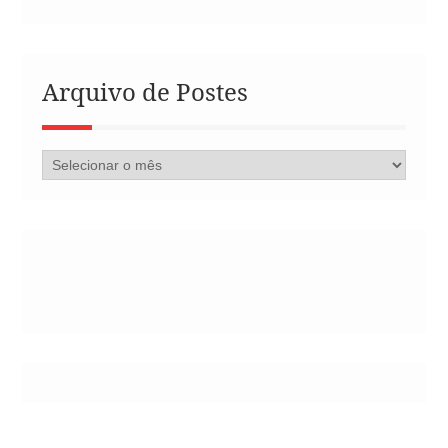
Arquivo de Postes
Arquivo
de
Postes