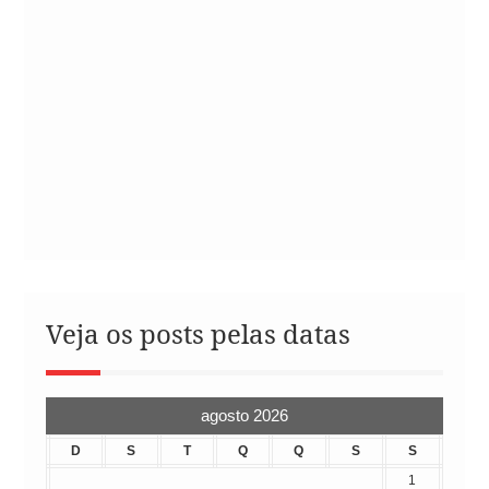
Veja os posts pelas datas
agosto 2026
D
S
T
Q
Q
S
S
1