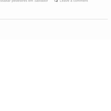
assaltar pedestres em Salvador
Leave a comment