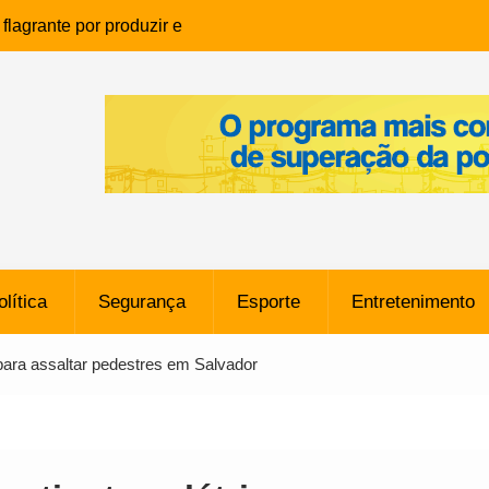
lagrante por produzir e
ia infantil em Eunápolis
ho é denunciado ao Ministério
bia após comentário
cantor
que morreu após ataque
ressão judicial por doação de
na sem restrições e pode
ntra o Vasco
olítica
Segurança
Esporte
Entretenimento
e da SpaceX Colide com a Lua
8 Metros, Afirma a Nasa
para assaltar pedestres em Salvador
$ 130 Milhões por Volante
, mas Alvinegro Fixa Preço