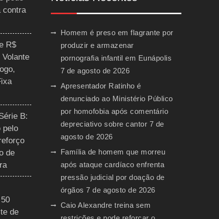
a contra
Homem é preso em flagrante por
ce R$
produzir e armazenar
 Volante
pornografia infantil em Eunápolis
ogo,
7 de agosto de 2026
Fixa
Apresentador Ratinho é
denunciado ao Ministério Público
por homofobia após comentário
Série B:
depreciativo sobre cantor
7 de
 pelo
agosto de 2026
reforço
Família de homem que morreu
o de
ra
após ataque cardíaco enfrenta
pressão judicial por doação de
órgãos
7 de agosto de 2026
 50
Caio Alexandre treina sem
te de
restrições e pode reforçar o