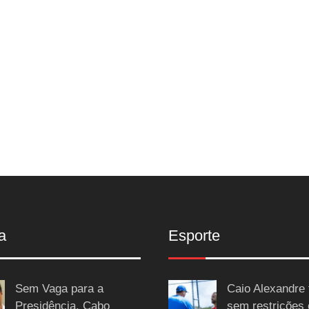
a
Esporte
Sem Vaga para a
Caio Alexandre 
Presidência, Cabo
sem restrições