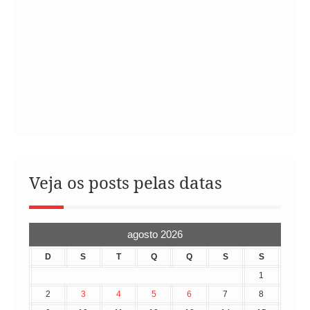
Veja os posts pelas datas
agosto 2026
D
S
T
Q
Q
S
S
1
2
3
4
5
6
7
8