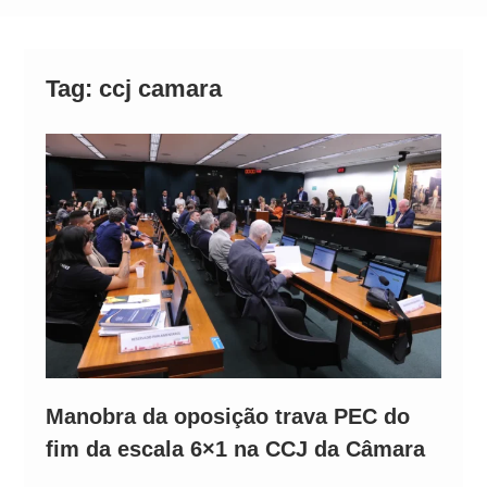
Operação Ágio: Ação policial na Bahia prende 14
suspeitos e mira rede ligada a ‘Zói de Gato’, do
Comando Vermelho
Tag:
ccj camara
Manobra da oposição trava PEC do
fim da escala 6×1 na CCJ da Câmara