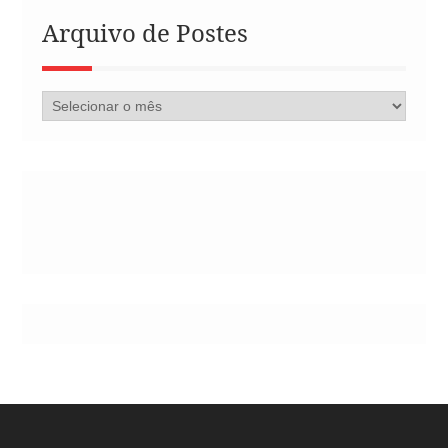
Arquivo de Postes
Arquivo
de
Postes