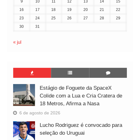
9
10
11
12
13
14
15
16
17
18
19
20
21
22
23
24
25
26
27
28
29
30
31
« jul
Estágio de Foguete da SpaceX
Colide com a Lua e Cria Cratera de
18 Metros, Afirma a Nasa
6 de agosto de 2026
Lucho Rodriguez é convocado para
seleção do Uruguai