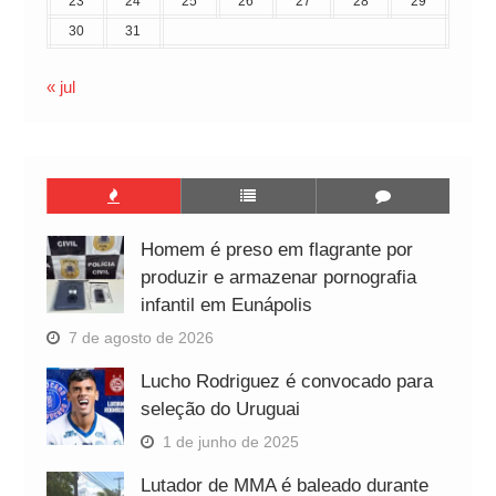
23
24
25
26
27
28
29
30
31
« jul
Homem é preso em flagrante por
produzir e armazenar pornografia
infantil em Eunápolis
7 de agosto de 2026
Lucho Rodriguez é convocado para
seleção do Uruguai
1 de junho de 2025
Lutador de MMA é baleado durante