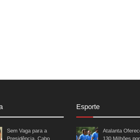
a
Esporte
Sem Vaga para a
Atalanta Ofere
Presidência, Cabo
130 Milhões por