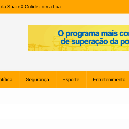
e da SpaceX Colide com a Lua
8 Metros, Afirma a Nasa
$ 130 Milhões por Volante
, mas Alvinegro Fixa Preço
residência, Cabo Daciolo Tem
verno do Amazonas Anunciada
ros em Frente a
airro da Mata Escura, em
olítica
Segurança
Esporte
Entretenimento
e B: Lateral revelado pelo
rço do Novorizontino de
o policial na Bahia prende 14
e ligada a ‘Zói de Gato’, do