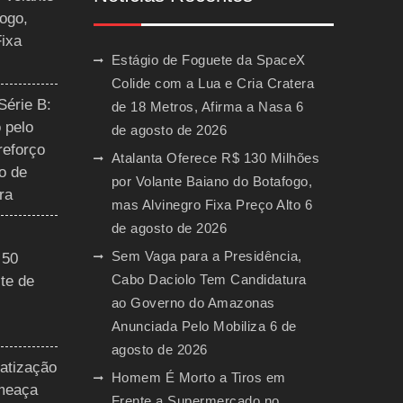
ogo,
Fixa
Estágio de Foguete da SpaceX
Colide com a Lua e Cria Cratera
Série B:
de 18 Metros, Afirma a Nasa
6
 pelo
de agosto de 2026
reforço
Atalanta Oferece R$ 130 Milhões
o de
por Volante Baiano do Botafogo,
ra
mas Alvinegro Fixa Preço Alto
6
de agosto de 2026
Sem Vaga para a Presidência,
 50
Cabo Daciolo Tem Candidatura
te de
ao Governo do Amazonas
Anunciada Pelo Mobiliza
6 de
agosto de 2026
vatização
Homem É Morto a Tiros em
ameaça
Frente a Supermercado no