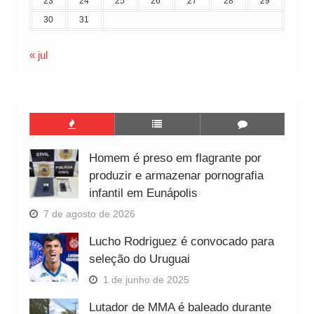
23
24
25
26
27
28
29
30
31
« jul
Homem é preso em flagrante por
produzir e armazenar pornografia
infantil em Eunápolis
7 de agosto de 2026
Lucho Rodriguez é convocado para
seleção do Uruguai
1 de junho de 2025
Lutador de MMA é baleado durante