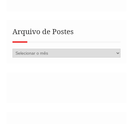
Arquivo de Postes
Arquivo
de
Postes