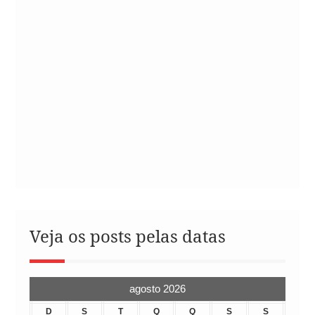
Veja os posts pelas datas
agosto 2026
D
S
T
Q
Q
S
S