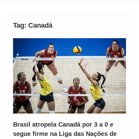
Operação Ágio: Ação policial na Bahia prende 14
suspeitos e mira rede ligada a ‘Zói de Gato’, do
Comando Vermelho
Tag:
Canadá
Brasil atropela Canadá por 3 a 0 e
segue firme na Liga das Nações de