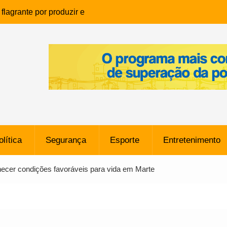
lagrante por produzir e
ia infantil em Eunápolis
ho é denunciado ao Ministério
bia após comentário
cantor
que morreu após ataque
ressão judicial por doação de
na sem restrições e pode
ntra o Vasco
olítica
Segurança
Esporte
Entretenimento
e da SpaceX Colide com a Lua
8 Metros, Afirma a Nasa
ecer condições favoráveis para vida em Marte
$ 130 Milhões por Volante
, mas Alvinegro Fixa Preço