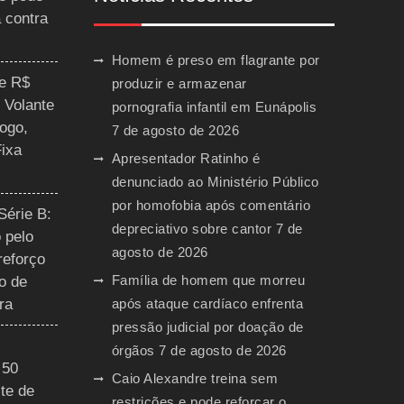
a contra
Homem é preso em flagrante por
ce R$
produzir e armazenar
 Volante
pornografia infantil em Eunápolis
ogo,
7 de agosto de 2026
Fixa
Apresentador Ratinho é
denunciado ao Ministério Público
por homofobia após comentário
Série B:
depreciativo sobre cantor
7 de
 pelo
agosto de 2026
reforço
Família de homem que morreu
o de
ra
após ataque cardíaco enfrenta
pressão judicial por doação de
órgãos
7 de agosto de 2026
 50
Caio Alexandre treina sem
te de
restrições e pode reforçar o