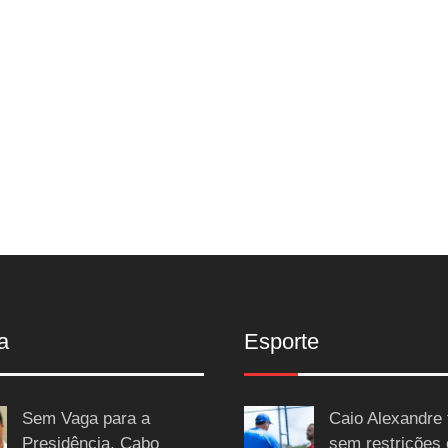
a
Esporte
Sem Vaga para a
Caio Alexandre 
Presidência, Cabo
sem restrições