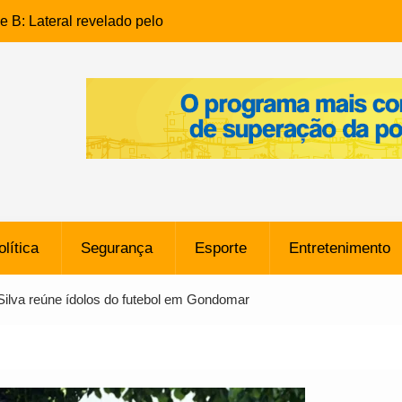
e B: Lateral revelado pelo
rço do Novorizontino de
o policial na Bahia prende 14
e ligada a ‘Zói de Gato’, do
o
 Conheça a trajetória do
no do Pará envolvido em
 de Freitas: Homem é
olítica
Segurança
Esporte
Entretenimento
 bairro Caji
órico Criminal: Influenciadora
Silva reúne ídolos do futebol em Gondomar
a no Rio por Suspeita de
os de “Esquisito” após
e Dívida de R$ 80 Milhões