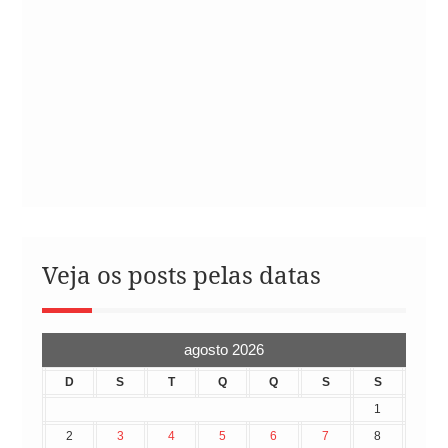
Veja os posts pelas datas
agosto 2026
D
S
T
Q
Q
S
S
1
2
3
4
5
6
7
8