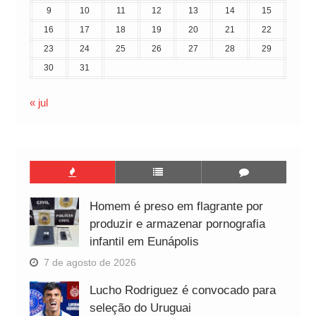
9
10
11
12
13
14
15
16
17
18
19
20
21
22
23
24
25
26
27
28
29
30
31
« jul
Homem é preso em flagrante por
produzir e armazenar pornografia
infantil em Eunápolis
7 de agosto de 2026
Lucho Rodriguez é convocado para
seleção do Uruguai