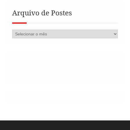
Arquivo de Postes
Arquivo
de
Postes