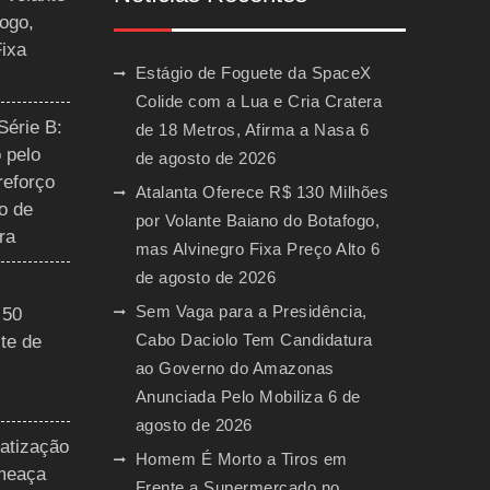
ogo,
Fixa
Estágio de Foguete da SpaceX
Colide com a Lua e Cria Cratera
Série B:
de 18 Metros, Afirma a Nasa
6
 pelo
de agosto de 2026
reforço
Atalanta Oferece R$ 130 Milhões
o de
por Volante Baiano do Botafogo,
ra
mas Alvinegro Fixa Preço Alto
6
de agosto de 2026
Sem Vaga para a Presidência,
 50
Cabo Daciolo Tem Candidatura
te de
ao Governo do Amazonas
Anunciada Pelo Mobiliza
6 de
agosto de 2026
vatização
Homem É Morto a Tiros em
ameaça
Frente a Supermercado no