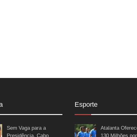
a
Esporte
Sem Vaga para a
Atalanta Ofere
Presidência, Cabo
130 Milhões por