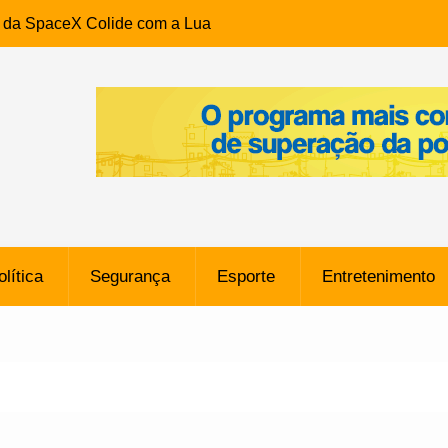
e da SpaceX Colide com a Lua
8 Metros, Afirma a Nasa
$ 130 Milhões por Volante
, mas Alvinegro Fixa Preço
residência, Cabo Daciolo Tem
verno do Amazonas Anunciada
ros em Frente a
airro da Mata Escura, em
olítica
Segurança
Esporte
Entretenimento
e B: Lateral revelado pelo
rço do Novorizontino de
o policial na Bahia prende 14
e ligada a ‘Zói de Gato’, do