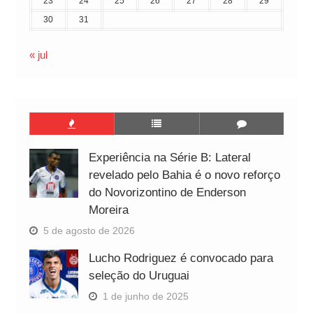
23
24
25
26
27
28
29
30
31
« jul
Experiência na Série B: Lateral
revelado pelo Bahia é o novo reforço
do Novorizontino de Enderson
Moreira
5 de agosto de 2026
Lucho Rodriguez é convocado para
seleção do Uruguai
1 de junho de 2025