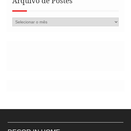
Arquivo de Postes
Arquivo
de
Postes