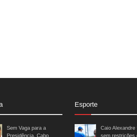
a
Esporte
Sem Vaga para a
Caio Alexandre 
Presidência, Cabo
sem restrições