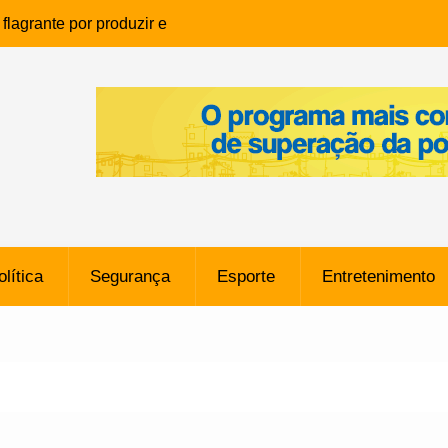
lagrante por produzir e
ia infantil em Eunápolis
ho é denunciado ao Ministério
bia após comentário
cantor
que morreu após ataque
ressão judicial por doação de
na sem restrições e pode
ntra o Vasco
olítica
Segurança
Esporte
Entretenimento
e da SpaceX Colide com a Lua
8 Metros, Afirma a Nasa
$ 130 Milhões por Volante
, mas Alvinegro Fixa Preço