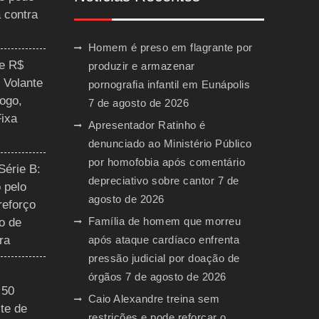
a contra
Homem é preso em flagrante por
ce R$
produzir e armazenar
 Volante
pornografia infantil em Eunápolis
ogo,
7 de agosto de 2026
Fixa
Apresentador Ratinho é
denunciado ao Ministério Público
por homofobia após comentário
Série B:
depreciativo sobre cantor
7 de
 pelo
agosto de 2026
reforço
Família de homem que morreu
o de
ra
após ataque cardíaco enfrenta
pressão judicial por doação de
órgãos
7 de agosto de 2026
 50
Caio Alexandre treina sem
te de
restrições e pode reforçar o