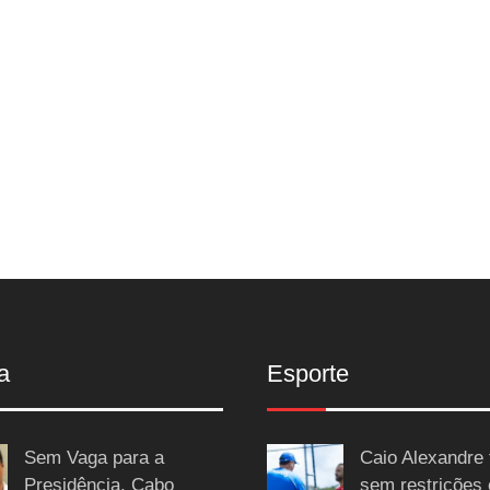
a
Esporte
Sem Vaga para a
Caio Alexandre 
Presidência, Cabo
sem restrições