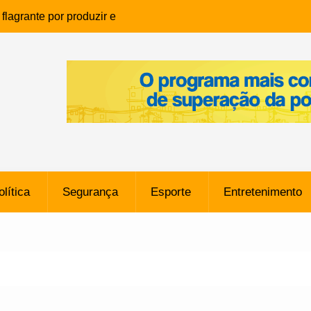
lagrante por produzir e
ia infantil em Eunápolis
ho é denunciado ao Ministério
bia após comentário
cantor
que morreu após ataque
ressão judicial por doação de
na sem restrições e pode
ntra o Vasco
olítica
Segurança
Esporte
Entretenimento
e da SpaceX Colide com a Lua
8 Metros, Afirma a Nasa
$ 130 Milhões por Volante
, mas Alvinegro Fixa Preço