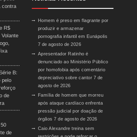
a contra
Homem é preso em flagrante por
ce R$
produzir e armazenar
 Volante
pornografia infantil em Eunápolis
ogo,
7 de agosto de 2026
Fixa
Apresentador Ratinho é
denunciado ao Ministério Público
por homofobia após comentário
Série B:
depreciativo sobre cantor
7 de
 pelo
agosto de 2026
reforço
Família de homem que morreu
o de
ra
após ataque cardíaco enfrenta
pressão judicial por doação de
órgãos
7 de agosto de 2026
 50
Caio Alexandre treina sem
te de
restrições e pode reforçar o