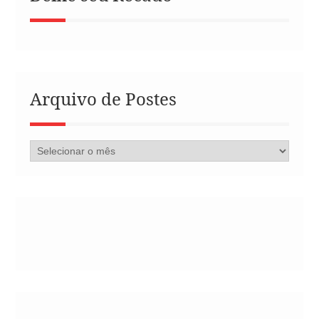
Arquivo de Postes
Arquivo
de
Postes