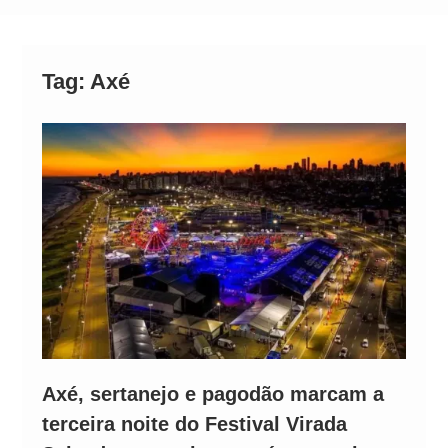
Operação Ágio: Ação policial na Bahia prende 14
suspeitos e mira rede ligada a ‘Zói de Gato’, do
Comando Vermelho
Tag:
Axé
Axé, sertanejo e pagodão marcam a
terceira noite do Festival Virada