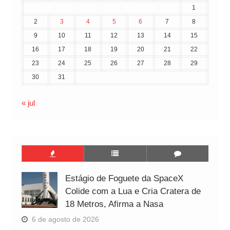
1
2
3
4
5
6
7
8
9
10
11
12
13
14
15
16
17
18
19
20
21
22
23
24
25
26
27
28
29
30
31
« jul
Estágio de Foguete da SpaceX
Colide com a Lua e Cria Cratera de
18 Metros, Afirma a Nasa
6 de agosto de 2026