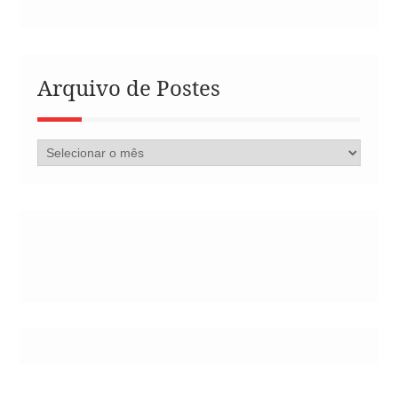
Arquivo de Postes
Arquivo
de
Postes