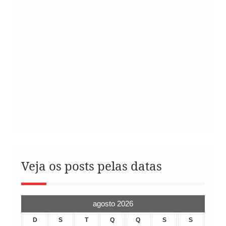
Veja os posts pelas datas
agosto 2026
D
S
T
Q
Q
S
S