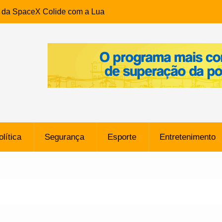
e da SpaceX Colide com a Lua
8 Metros, Afirma a Nasa
$ 130 Milhões por Volante
, mas Alvinegro Fixa Preço
residência, Cabo Daciolo Tem
verno do Amazonas Anunciada
ros em Frente a
airro da Mata Escura, em
olítica
Segurança
Esporte
Entretenimento
e B: Lateral revelado pelo
rço do Novorizontino de
o policial na Bahia prende 14
e ligada a ‘Zói de Gato’, do