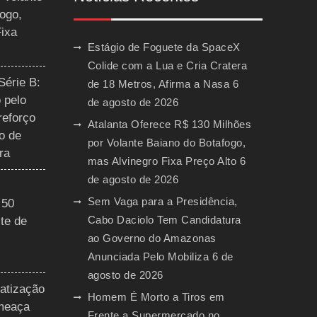
ogo,
Fixa
Estágio de Foguete da SpaceX
Colide com a Lua e Cria Cratera
Série B:
de 18 Metros, Afirma a Nasa
6
 pelo
de agosto de 2026
reforço
Atalanta Oferece R$ 130 Milhões
o de
por Volante Baiano do Botafogo,
ra
mas Alvinegro Fixa Preço Alto
6
de agosto de 2026
Sem Vaga para a Presidência,
 50
Cabo Daciolo Tem Candidatura
te de
ao Governo do Amazonas
Anunciada Pelo Mobiliza
6 de
agosto de 2026
vatização
Homem É Morto a Tiros em
ameaça
Frente a Supermercado no