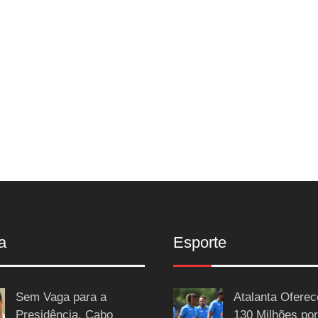
a
Esporte
Sem Vaga para a
Atalanta Ofere
Presidência, Cabo
130 Milhões por