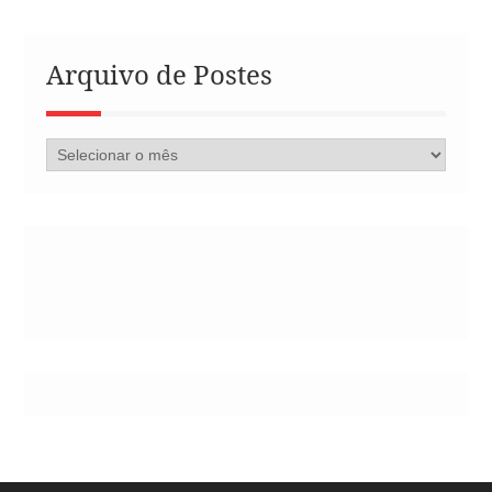
Arquivo de Postes
Arquivo
de
Postes