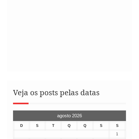
Veja os posts pelas datas
agosto 2026
D
S
T
Q
Q
S
S
1