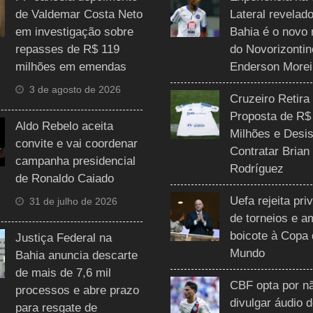
de Valdemar Costa Neto
Lateral revelado
em investigação sobre
Bahia é o novo 
repasses de R$ 119
do Novorizontin
milhões em emendas
Enderson Morei
3 de agosto de 2026
Cruzeiro Retira
Proposta de R$
Aldo Rebelo aceita
Milhões e Desis
convite e vai coordenar
Contratar Brian
campanha presidencial
Rodríguez
de Ronaldo Caiado
Uefa rejeita pri
31 de julho de 2026
de torneios e 
boicote à Copa
Justiça Federal na
Mundo
Bahia anuncia descarte
de mais de 7,6 mil
CBF opta por n
processos e abre prazo
divulgar áudio 
para resgate de