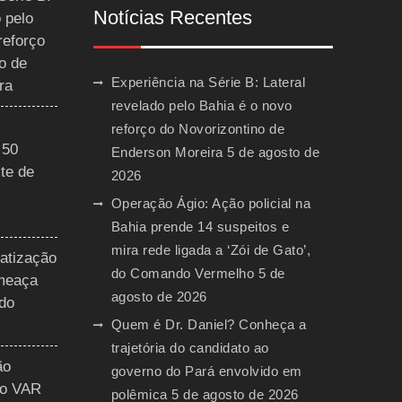
Notícias Recentes
 pelo
reforço
o de
Experiência na Série B: Lateral
ra
revelado pelo Bahia é o novo
reforço do Novorizontino de
 50
Enderson Moreira
5 de agosto de
te de
2026
Operação Ágio: Ação policial na
Bahia prende 14 suspeitos e
mira rede ligada a ‘Zói de Gato’,
vatização
do Comando Vermelho
5 de
ameaça
agosto de 2026
 do
Quem é Dr. Daniel? Conheça a
trajetória do candidato ao
ão
governo do Pará envolvido em
do VAR
polêmica
5 de agosto de 2026