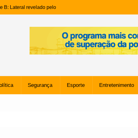
e B: Lateral revelado pelo
rço do Novorizontino de
o policial na Bahia prende 14
e ligada a ‘Zói de Gato’, do
o
 Conheça a trajetória do
no do Pará envolvido em
 de Freitas: Homem é
olítica
Segurança
Esporte
Entretenimento
 bairro Caji
órico Criminal: Influenciadora
a no Rio por Suspeita de
os de “Esquisito” após
e Dívida de R$ 80 Milhões