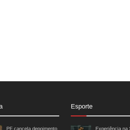
a
Esporte
PF cancela depoimento
Experiência na 