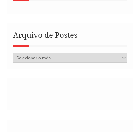
Arquivo de Postes
Arquivo
de
Postes