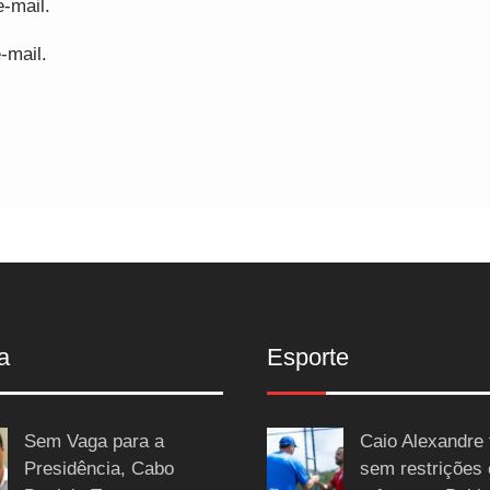
-mail.
-mail.
a
Esporte
Sem Vaga para a
Caio Alexandre 
Presidência, Cabo
sem restrições