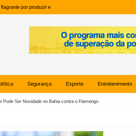
lagrante por produzir e
ia infantil em Eunápolis
ho é denunciado ao Ministério
bia após comentário
cantor
que morreu após ataque
ressão judicial por doação de
na sem restrições e pode
ntra o Vasco
olítica
Segurança
Esporte
Entretenimento
e da SpaceX Colide com a Lua
8 Metros, Afirma a Nasa
 e Pode Ser Novidade no Bahia contra o Flamengo
$ 130 Milhões por Volante
, mas Alvinegro Fixa Preço