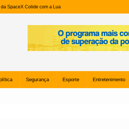
e da SpaceX Colide com a Lua
8 Metros, Afirma a Nasa
$ 130 Milhões por Volante
, mas Alvinegro Fixa Preço
residência, Cabo Daciolo Tem
verno do Amazonas Anunciada
ros em Frente a
airro da Mata Escura, em
olítica
Segurança
Esporte
Entretenimento
e B: Lateral revelado pelo
rço do Novorizontino de
o policial na Bahia prende 14
e ligada a ‘Zói de Gato’, do