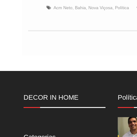
Acm Neto
,
Bahia
,
Nova Viçosa
,
Política
DECOR IN HOME
Polític