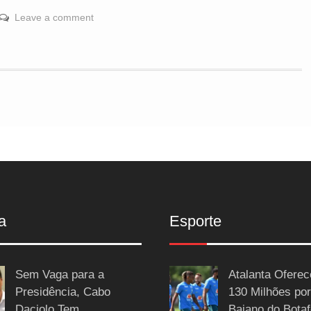
Leave a comment
a
Esporte
Sem Vaga para a
Atalanta Ofere
Presidência, Cabo
130 Milhões por
Daciolo Tem
Baiano do Botaf