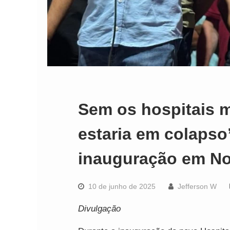
Sem os hospitais m
estaria em colapso
inauguração em No
10 de junho de 2025
Jefferson W
Divulgação