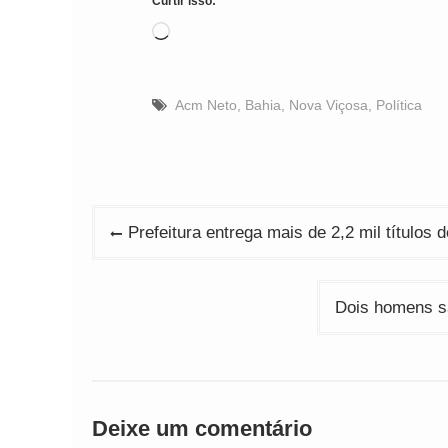
Curtir isso:
Carregando...
Acm Neto
,
Bahia
,
Nova Viçosa
,
Política
Navegação
Prefeitura entrega mais de 2,2 mil títulos
de
Post
Dois homens s
Deixe um comentário