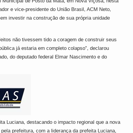
l Municipal de Posto da Mata, em Nova Viçosa, nesta
vador e vice-presidente do União Brasil, ACM Neto,
l em investir na construção de sua própria unidade
feitos não tivessem tido a coragem de construir seus
pública já estaria em completo colapso”, declarou
hado, do deputado federal Elmar Nascimento e do
eita Luciana, destacando o impacto regional que a nova
 pela prefeitura, com a liderança da prefeita Luciana,