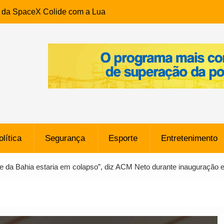
e da SpaceX Colide com a Lua
8 Metros, Afirma a Nasa
$ 130 Milhões por Volante
, mas Alvinegro Fixa Preço
residência, Cabo Daciolo Tem
verno do Amazonas Anunciada
ros em Frente a
airro da Mata Escura, em
olítica
Segurança
Esporte
Entretenimento
e B: Lateral revelado pelo
de da Bahia estaria em colapso”, diz ACM Neto durante inauguração
rço do Novorizontino de
o policial na Bahia prende 14
e ligada a ‘Zói de Gato’, do