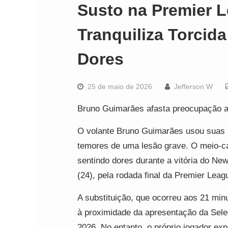
Susto na Premier 
Tranquiliza Torci
Dores
25 de maio de 2026
Jefferson W
Bruno Guimarães afasta preocupação a
O volante Bruno Guimarães usou suas r
temores de uma lesão grave. O meio-c
sentindo dores durante a vitória do Ne
(24), pela rodada final da Premier Lea
A substituição, que ocorreu aos 21 minu
à proximidade da apresentação da Sele
2026. No entanto, o próprio jogador ex