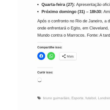
Quarta-feira (27):
Apresentação ofici
Próximo domingo (31) – 18h30:
Ami
Após o confronto no Rio de Janeiro, a 
onde enfrentará o Egito, em Cleveland,
Mundo contra o Marrocos. Fonte: A tar
Compartilhe isso:
Mais
Curtir isso:
Carregando...
bruno guimarães
,
Esporte
,
futebol
,
Londre