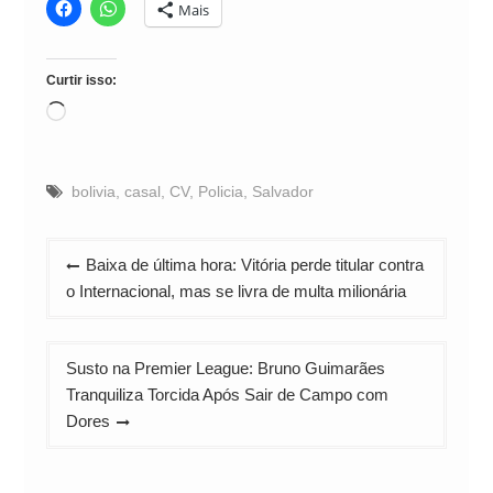
Mais
Curtir isso:
Carregando...
bolivia
,
casal
,
CV
,
Policia
,
Salvador
Navegação
Baixa de última hora: Vitória perde titular contra
de
o Internacional, mas se livra de multa milionária
Post
Susto na Premier League: Bruno Guimarães
Tranquiliza Torcida Após Sair de Campo com
Dores