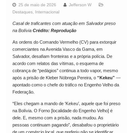
25 de maio de 2026
Jefferson W
Destaques
,
Internacional
Casal de traficantes com atuação em Salvador preso
na Bolívia
Crédito: Reprodução
As ordens do Comando Vermelho (CV) para extorquir
comerciantes na Avenida Vasco da Gama, em
Salvador, desafiam fronteiras e a própria polícia. De
acordo com relatos das vítimas, o esquema de
cobrança de “pedágios” continua a todo vapor, mesmo
após a prisão de Kleber Nóbrega Pereira, o
“Kekeu”
—
apontado como o chefe do tráfico no Engenho Velho da
Federação.
“Eles chegam a mando de ‘Kekeu’, aquele que foi preso
na Bolívia. O Forno [localidade do Engenho Velho] é
dele. E, mesmo com a prisão, nada mudou. As
pessoas continuam pagando”, desabafou o proprietário
de um comércio local, que preferiu não se identificar.