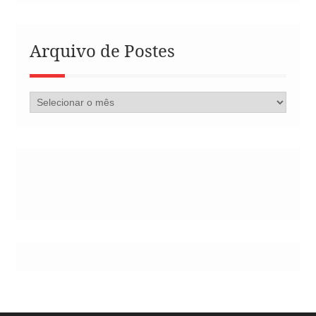
Arquivo de Postes
Arquivo
de
Postes