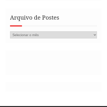
Arquivo de Postes
Arquivo
de
Postes