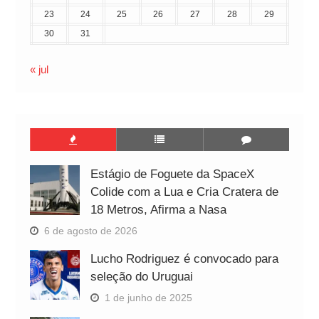
23
24
25
26
27
28
29
30
31
« jul
Estágio de Foguete da SpaceX
Colide com a Lua e Cria Cratera de
18 Metros, Afirma a Nasa
6 de agosto de 2026
Lucho Rodriguez é convocado para
seleção do Uruguai
1 de junho de 2025