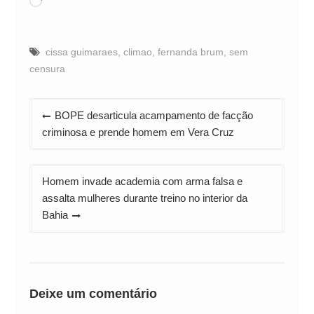
Carregando...
cissa guimaraes
,
climao
,
fernanda brum
,
sem
censura
Navegação
BOPE desarticula acampamento de facção
de
criminosa e prende homem em Vera Cruz
Post
Homem invade academia com arma falsa e
assalta mulheres durante treino no interior da
Bahia
Deixe um comentário