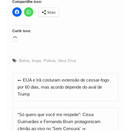
Compartilhe isso:
Mais
Curtir isso:
Carregando...
Bahia
,
bope
,
Policia
,
Vera Cruz
Navegação
EUA e Irã costuram extensão de cessar-fogo
de
por 60 dias, mas acordo depende do aval de
Post
Trump
“Só quero que você me respeite”: Cissa
Guimarães e Fernanda Brum protagonizam
climão ao vivo no ‘Sem Censura’