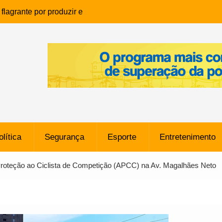
lagrante por produzir e
ia infantil em Eunápolis
ho é denunciado ao Ministério
bia após comentário
cantor
que morreu após ataque
ressão judicial por doação de
na sem restrições e pode
ntra o Vasco
olítica
Segurança
Esporte
Entretenimento
e da SpaceX Colide com a Lua
8 Metros, Afirma a Nasa
e Proteção ao Ciclista de Competição (APCC) na Av. Magalhães Neto
$ 130 Milhões por Volante
, mas Alvinegro Fixa Preço