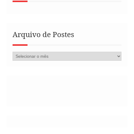
Arquivo de Postes
Arquivo
de
Postes