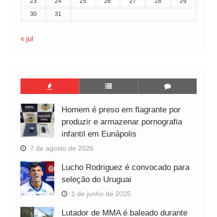
23
24
25
26
27
28
29
30
31
« jul
Homem é preso em flagrante por
produzir e armazenar pornografia
infantil em Eunápolis
7 de agosto de 2026
Lucho Rodriguez é convocado para
seleção do Uruguai
1 de junho de 2025
Lutador de MMA é baleado durante