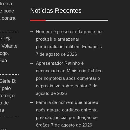
treina
Notícias Recentes
 e pode
a contra
Homem é preso em flagrante por
ce R$
produzir e armazenar
 Volante
pornografia infantil em Eunápolis
ogo,
7 de agosto de 2026
Fixa
Apresentador Ratinho é
denunciado ao Ministério Público
por homofobia após comentário
Série B:
depreciativo sobre cantor
7 de
 pelo
agosto de 2026
reforço
Família de homem que morreu
o de
ra
após ataque cardíaco enfrenta
pressão judicial por doação de
órgãos
7 de agosto de 2026