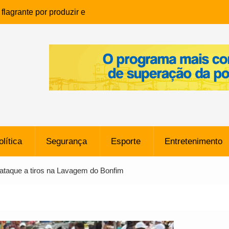
lagrante por produzir e
ia infantil em Eunápolis
ho é denunciado ao Ministério
bia após comentário
cantor
que morreu após ataque
ressão judicial por doação de
na sem restrições e pode
ntra o Vasco
olítica
Segurança
Esporte
Entretenimento
e da SpaceX Colide com a Lua
8 Metros, Afirma a Nasa
 ataque a tiros na Lavagem do Bonfim
$ 130 Milhões por Volante
, mas Alvinegro Fixa Preço