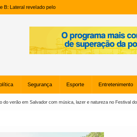
e B: Lateral revelado pelo
rço do Novorizontino de
o policial na Bahia prende 14
e ligada a ‘Zói de Gato’, do
o
 Conheça a trajetória do
no do Pará envolvido em
 de Freitas: Homem é
olítica
Segurança
Esporte
Entretenimento
 bairro Caji
órico Criminal: Influenciadora
co do verão em Salvador com música, lazer e natureza no Festival d
a no Rio por Suspeita de
os de “Esquisito” após
e Dívida de R$ 80 Milhões