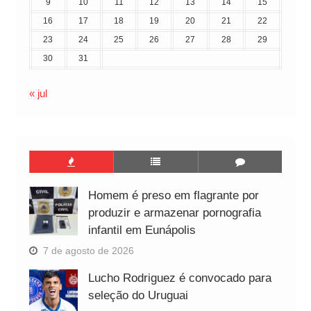
9
10
11
12
13
14
15
16
17
18
19
20
21
22
23
24
25
26
27
28
29
30
31
« jul
Homem é preso em flagrante por
produzir e armazenar pornografia
infantil em Eunápolis
7 de agosto de 2026
Lucho Rodriguez é convocado para
seleção do Uruguai