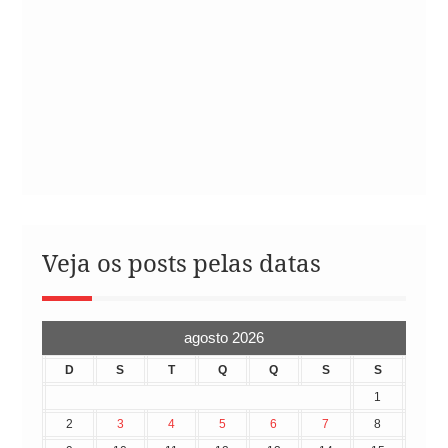
Veja os posts pelas datas
agosto 2026
D
S
T
Q
Q
S
S
1
2
3
4
5
6
7
8