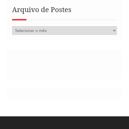
Arquivo de Postes
Arquivo
de
Postes