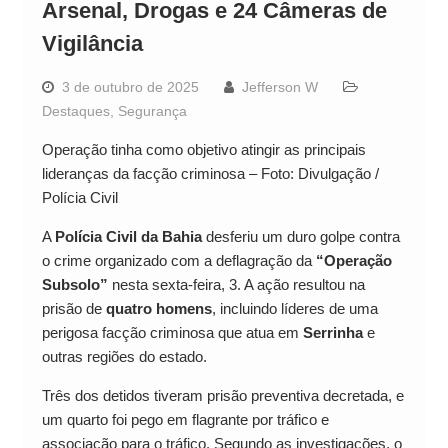
Arsenal, Drogas e 24 Câmeras de
Vigilância
3 de outubro de 2025
Jefferson W
Destaques
,
Segurança
Operação tinha como objetivo atingir as principais
lideranças da facção criminosa – Foto: Divulgação /
Polícia Civil
A
Polícia Civil da Bahia
desferiu um duro golpe contra
o crime organizado com a deflagração da
“Operação
Subsolo”
nesta sexta-feira, 3. A ação resultou na
prisão de
quatro homens
, incluindo líderes de uma
perigosa facção criminosa que atua em
Serrinha
e
outras regiões do estado.
Três dos detidos tiveram prisão preventiva decretada, e
um quarto foi pego em flagrante por tráfico e
associação para o tráfico. Segundo as investigações, o