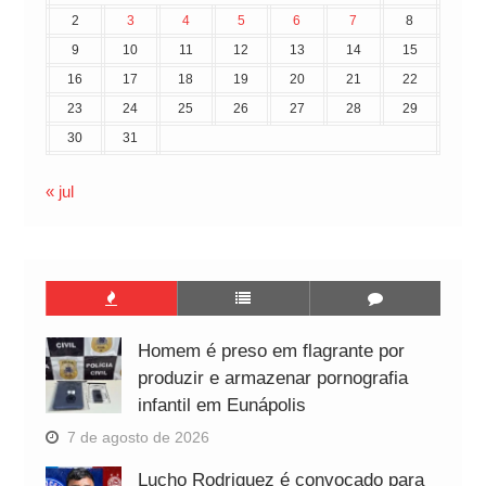
2
3
4
5
6
7
8
9
10
11
12
13
14
15
16
17
18
19
20
21
22
23
24
25
26
27
28
29
30
31
« jul
Homem é preso em flagrante por
produzir e armazenar pornografia
infantil em Eunápolis
7 de agosto de 2026
Lucho Rodriguez é convocado para