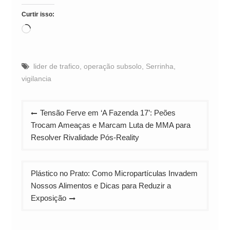
Curtir isso:
Carregando...
lider de trafico
,
operação subsolo
,
Serrinha
,
vigilancia
Navegação
Tensão Ferve em ‘A Fazenda 17’: Peões
de
Trocam Ameaças e Marcam Luta de MMA para
Post
Resolver Rivalidade Pós-Reality
Plástico no Prato: Como Micropartículas Invadem
Nossos Alimentos e Dicas para Reduzir a
Exposição