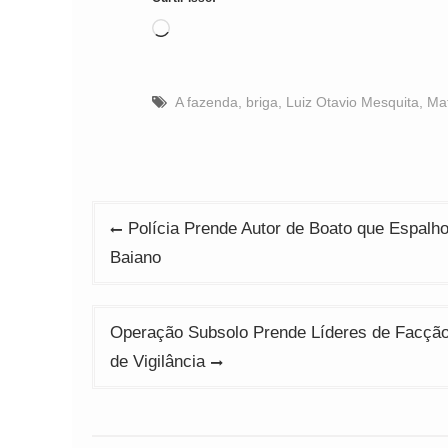
Carregando...
A fazenda
,
briga
,
Luiz Otavio Mesquita
,
Ma
Navegação
Polícia Prende Autor de Boato que Espal
de
Baiano
Post
Operação Subsolo Prende Líderes de Facção
de Vigilância