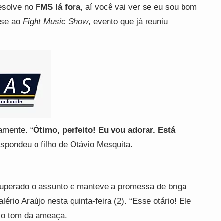
resolve no
FMS lá fora
, aí você vai ver se eu sou bom
o-se ao
Fight Music Show
, evento que já reuniu
amente. “
Ótimo, perfeito! Eu vou adorar. Está
espondeu o filho de Otávio Mesquita.
superado o assunto e manteve a promessa de briga
io Araújo nesta quinta-feira (2). “Esse otário! Ele
 o tom da ameaça.