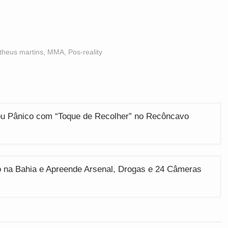
theus martins
,
MMA
,
Pos-reality
hou Pânico com “Toque de Recolher” no Recôncavo
 na Bahia e Apreende Arsenal, Drogas e 24 Câmeras