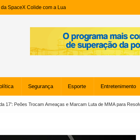
e da SpaceX Colide com a Lua
8 Metros, Afirma a Nasa
$ 130 Milhões por Volante
, mas Alvinegro Fixa Preço
residência, Cabo Daciolo Tem
verno do Amazonas Anunciada
ros em Frente a
airro da Mata Escura, em
olítica
Segurança
Esporte
Entretenimento
e B: Lateral revelado pelo
da 17’: Peões Trocam Ameaças e Marcam Luta de MMA para Resolve
rço do Novorizontino de
o policial na Bahia prende 14
e ligada a ‘Zói de Gato’, do