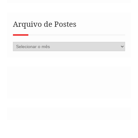
Arquivo de Postes
Arquivo
de
Postes