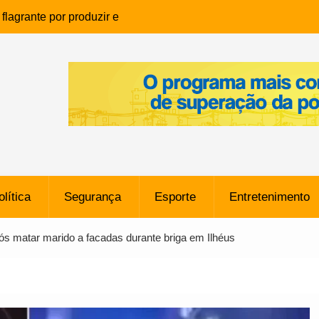
lagrante por produzir e
ia infantil em Eunápolis
ho é denunciado ao Ministério
bia após comentário
cantor
que morreu após ataque
ressão judicial por doação de
na sem restrições e pode
ntra o Vasco
olítica
Segurança
Esporte
Entretenimento
e da SpaceX Colide com a Lua
8 Metros, Afirma a Nasa
ós matar marido a facadas durante briga em Ilhéus
$ 130 Milhões por Volante
, mas Alvinegro Fixa Preço