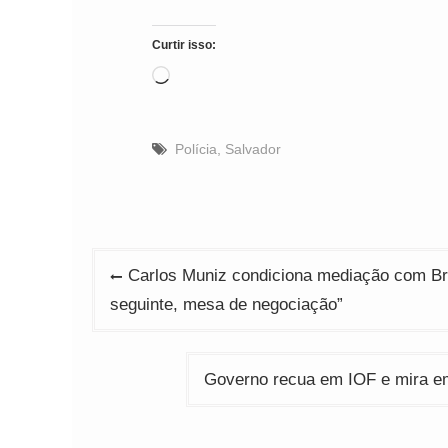
Curtir isso:
Carregando...
Polícia
,
Salvador
Navegação
Carlos Muniz condiciona mediação com Bru
de
seguinte, mesa de negociação”
Post
Governo recua em IOF e mira em 